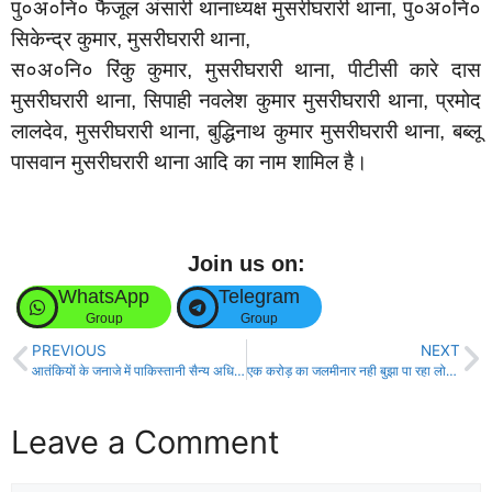
पु०अ०नि० फैजूल अंसारी थानाध्यक्ष मुसरीघरारी थाना, पु०अ०नि०
सिकेन्द्र कुमार, मुसरीघरारी थाना,
स०अ०नि० रिंकु कुमार, मुसरीघरारी थाना, पीटीसी कारे दास
मुसरीघरारी थाना, सिपाही नवलेश कुमार मुसरीघरारी थाना, प्रमोद
लालदेव, मुसरीघरारी थाना, बुद्धिनाथ कुमार मुसरीघरारी थाना, बब्लू
पासवान मुसरीघरारी थाना आदि का नाम शामिल है।
Join us on:
WhatsApp
Telegram
Group
Group
PREVIOUS
NEXT
आतंकियों के जनाजे में पाकिस्तानी सैन्य अधिकारीयों की उपस्थिति पाकिस्तान प्रायोजित आतंकवाद को स्थापित करता है
एक करोड़ का जलमीनार नही बुझा पा रहा लोगो की प्यास, महिलाओं का जोरदार प्रदर्शन!
Leave a Comment