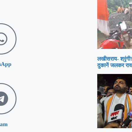
लखीसराय- श्रृंग
sApp
दुकानें जलकर रा
ram