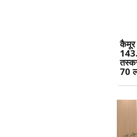
कैमू
143.
तस्कर
70 ल