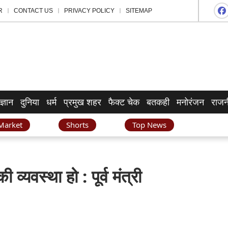
R
CONTACT US
PRIVACY POLICY
SITEMAP
ज्ञान
दुनिया
धर्म
प्रमुख शहर
फैक्ट चेक
बतकही
मनोरंजन
राजन
Market
Shorts
Top News
 व्यवस्था हो : पूर्व मंत्री