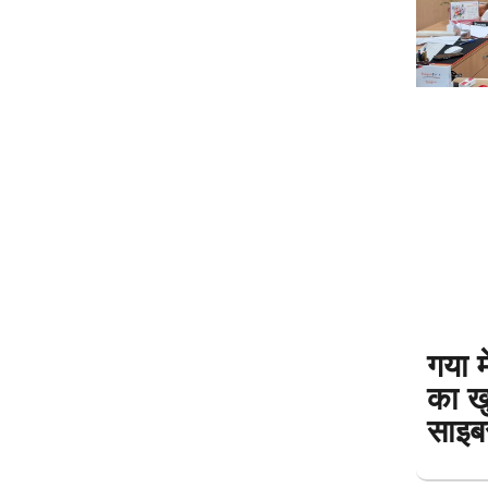
गया म
का ख
साइब