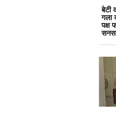
बेटी 
गला 
पक्ष 
सनसन