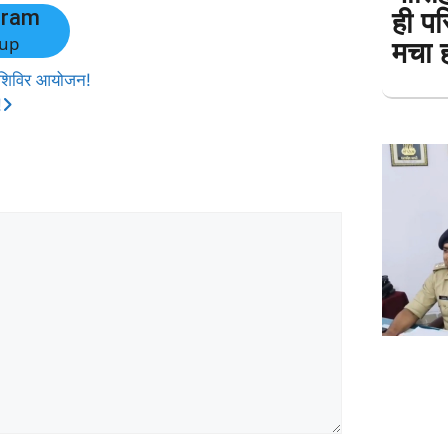
ही पर
gram
up
मचा 
सा शिविर आयोजन!
!