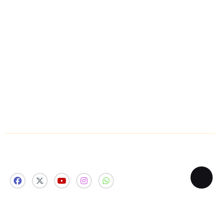
About Us
Disclaimer
Contact Us
Privacy Policy
Sitemap
Follow Us Now