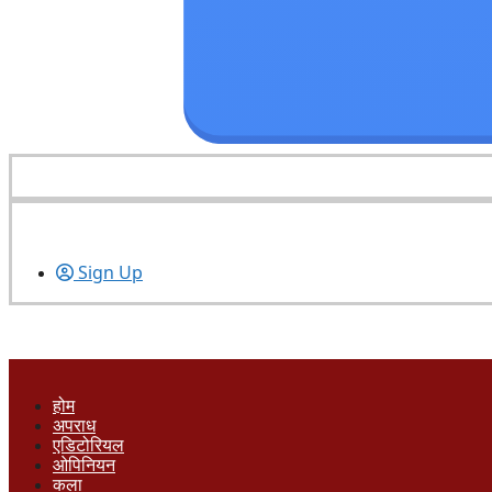
Sign Up
होम
अपराध
एडिटोरियल
ओपिनियन
कला