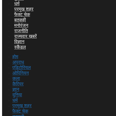
धर्म
प्रमुख शहर
फैक्ट चेक
बतकही
मनोरंजन
राजनीति
राज्यवार ख़बरें
विज्ञान
स्कैंडल
होम
अपराध
एडिटोरियल
ओपिनियन
कला
कैरियर
ज्ञान
दुनिया
धर्म
प्रमुख शहर
फैक्ट चेक