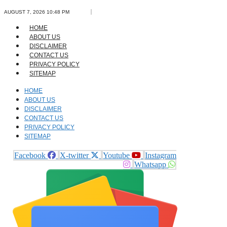
Skip
AUGUST 7, 2026 10:48 PM
to
content
HOME
ABOUT US
DISCLAIMER
CONTACT US
PRIVACY POLICY
SITEMAP
HOME
ABOUT US
DISCLAIMER
CONTACT US
PRIVACY POLICY
SITEMAP
Facebook
X-twitter
Youtube
Instagram
Whatsapp