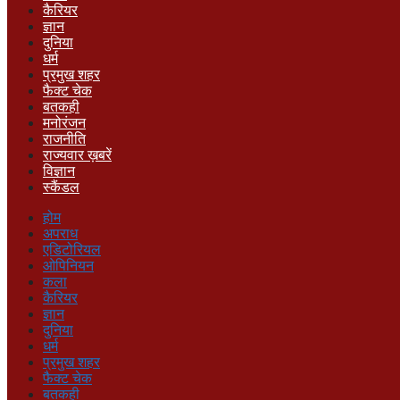
कैरियर
ज्ञान
दुनिया
धर्म
प्रमुख शहर
फैक्ट चेक
बतकही
मनोरंजन
राजनीति
राज्यवार ख़बरें
विज्ञान
स्कैंडल
होम
अपराध
एडिटोरियल
ओपिनियन
कला
कैरियर
ज्ञान
दुनिया
धर्म
प्रमुख शहर
फैक्ट चेक
बतकही