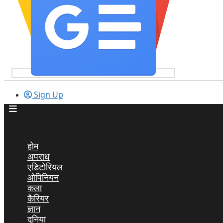
Sign Up
होम
अपराध
एडिटोरियल
ओपिनियन
कला
कैरियर
ज्ञान
दुनिया