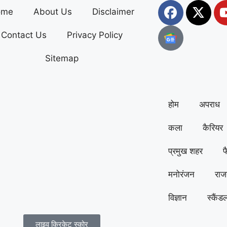
ome
About Us
Disclaimer
Contact Us
Privacy Policy
Sitemap
होम
अपराध
कला
कैरियर
प्रमुख शहर
फ
मनोरंजन
राज
विज्ञान
स्कैंड
लाइव क्रिकेट स्कोर