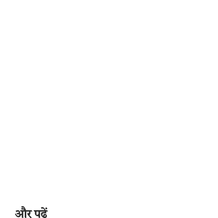
और पढ़ें