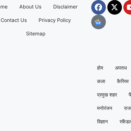
ome
About Us
Disclaimer
Contact Us
Privacy Policy
Sitemap
होम
अपराध
कला
कैरियर
प्रमुख शहर
फ
मनोरंजन
राज
विज्ञान
स्कैंड