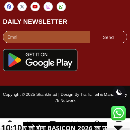
DAILY NEWSLETTER
Send
Copyright © 2025 Shankhnad | Design By Traffic Tail & Managed By
7k Network
10:10
अक्टूबर को होगा BASICON 2026 का ऊर्जा ऑडिटोरियम
शहर चुनें
ई-पेपर
वीडियो
चैनल
Menu
लाइव