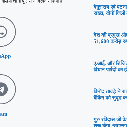
 बलिया थाना पुलिस ने गिरफ्तार किया है।
बेगूसराय एवं पटना
सख्त, दोनों जिलों म
देश की प्रमुख औद
51,600 करोड़ रुप
sApp
ए.आई. और डिजिटल
विधान पार्षदों का हो
विनोद तावड़े ने र
बैंकिंग को सुदृढ़ कर
ram
गुरु रविदास जी के
शुरू होगा ‘समरस