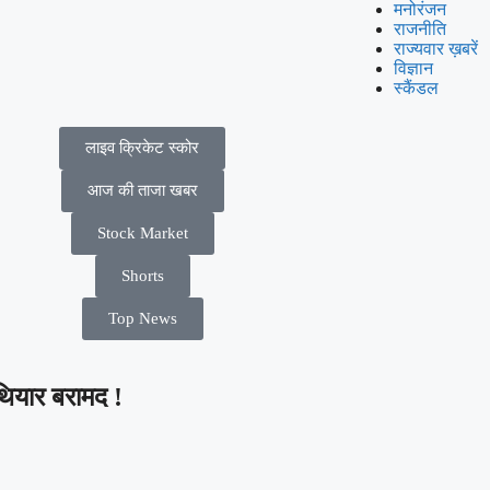
मनोरंजन
राजनीति
राज्यवार ख़बरें
विज्ञान
स्कैंडल
लाइव क्रिकेट स्कोर
आज की ताजा खबर
Stock Market
Shorts
Top News
हथियार बरामद !