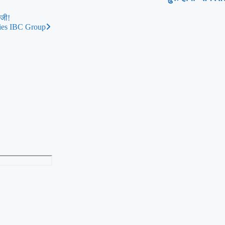
ाजी!
anies IBC Group