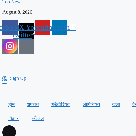
Top News
August 8, 2026
cebook
X-
Youtube
Linkedin
twitter
Sign Up
होम
अपराध
एडिटोरियल
ओपिनियन
कला
क
विज्ञान
स्कैंडल