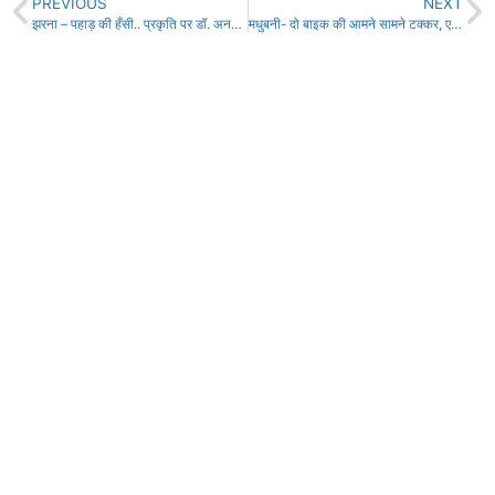
PREVIOUS
NEXT
झरना – पहाड़ की हँसी.. प्रकृति पर डॉ. अनमोल कुमार की रचना!
मधुबनी- दो बाइक की आमने सामने टक्कर, एक की मौत, दूसरा बाइक सवार भी गंभीर !