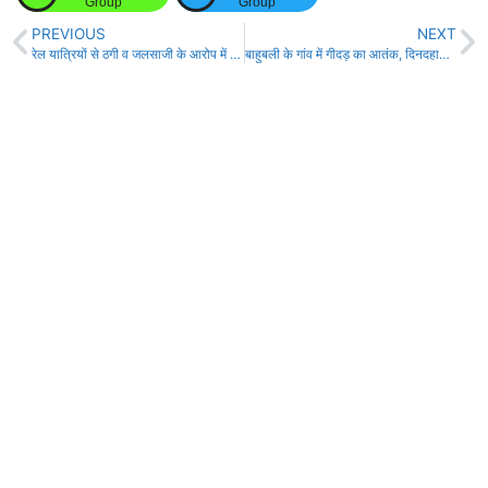
Group
Group
PREVIOUS
NEXT
रेल यात्रियों से ठगी व जलसाजी के आरोप में पुलिस ने दो बदमाशों को किया गिरफ्तार!
बाहुबली के गांव में गीदड़ का आतंक, दिनदहाड़े घर में धुसकर छः को काटा!