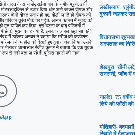
 दोस्त के साथ डेढ़सईया गांव के समीप पहुंचे. इसी
लखीसराय- श्रृंग
ाई को मोटरसाइकिल से उतार दिया और आगे जाकर दीपक और
दुकानें जलकर रा
ी मारकर दोनों दोस्त फरार हो गए. गोली लगते ही दीपक की
र परिजन तुरंत मौके पर पहुंचे. आनन-फानन में युवक को
ी मृत घोषित कर दिया. इस घटना के बाद परिजनों में
 पीछे की मुख्य वजह क्या है, इसका तत्काल खुलासा नहीं
 संबंध में डॉक्टर अनवर ने बताया कि मरीज की कंडीशन
विधानसभा शून्यक
िजनों के माहौल को देखते हुए दुबारा चेक किया, उसके
अस्पताल का निरिक
पर भेलावर थानाध्यक्ष रंजीत कुमार ने बताया कि एक युवक
ूप से नहीं बता पा रहे हैं. पुलिस मामले की गहन
शेखपुरा- चीनी ल
सनसनी, जाँच में 
नालंदा- 75 वर्षीय 
लिये की फाँसी की 
sApp
मोतिहारी- बदमाशों
स्थिति में ईलाजरत