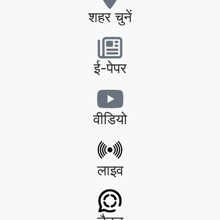
शहर चुनें
ई-पेपर
वीडियो
लाइव