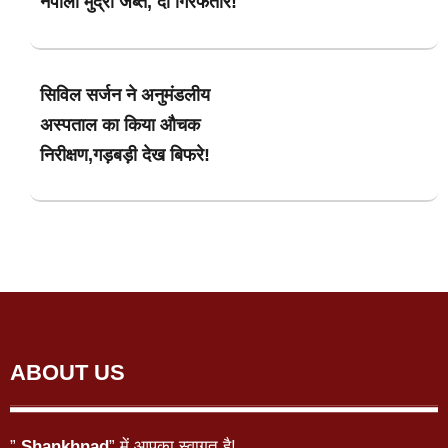
नेपाली मुद्रा जब्त, दो गिरफतार!
सिविल सर्जन ने अनुमंडलीय
अस्पताल का किया औचक
निरीक्षण,गड़बड़ी देख बिफरे!
ABOUT US
”
Shankhnad
” में आपका स्वागत है!