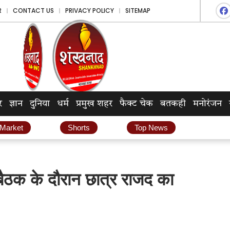
R
CONTACT US
PRIVACY POLICY
SITEMAP
र
ज्ञान
दुनिया
धर्म
प्रमुख शहर
फैक्ट चेक
बतकही
मनोरंजन
 Market
Shorts
Top News
ट बैठक के दौरान छात्र राजद का