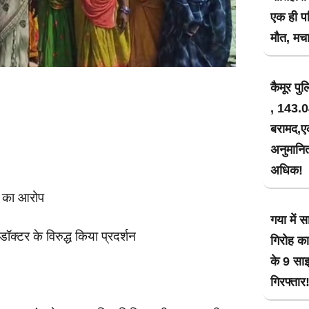
एक ही पर
मौत, मचा
कैमूर प
, 143.0
बरामद,ए
अनुमानि
अधिक!
ं का आरोप
गया में स
ॉक्टर के विरुद्ध किया प्रदर्शन
गिरोह क
के 9 सा
गिरफ्तार