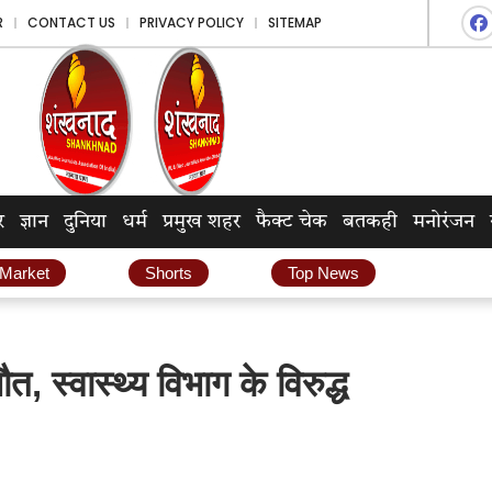
R
CONTACT US
PRIVACY POLICY
SITEMAP
र
ज्ञान
दुनिया
धर्म
प्रमुख शहर
फैक्ट चेक
बतकही
मनोरंजन
 Market
Shorts
Top News
 स्वास्थ्य विभाग के विरुद्ध