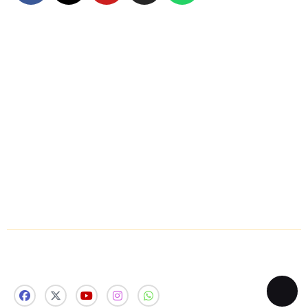
Home
About Us
Disclaimer
Contact Us
Privacy Policy
Sitemap
Follow Us Now