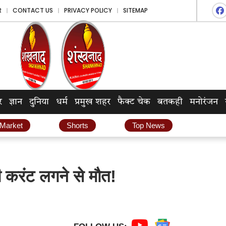
R
CONTACT US
PRIVACY POLICY
SITEMAP
र
ज्ञान
दुनिया
धर्म
प्रमुख शहर
फैक्ट चेक
बतकही
मनोरंजन
 Market
Shorts
Top News
ी करंट लगने से मौत!