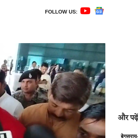
FOLLOW US:
और पढ़ें
बेगूसराय-