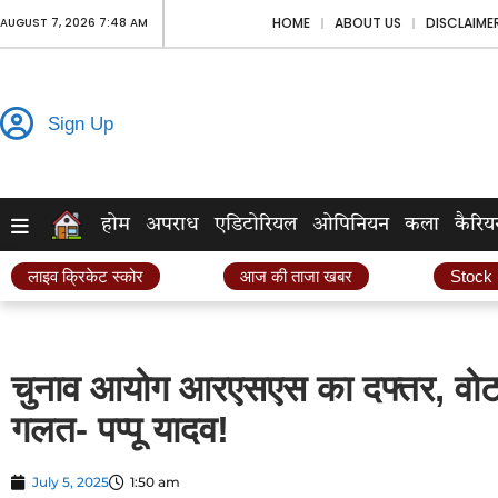
HOME
ABOUT US
DISCLAIME
AUGUST 7, 2026 7:48 AM
Sign Up
होम
अपराध
एडिटोरियल
ओपिनियन
कला
कैरिय
लाइव क्रिकेट स्कोर
आज की ताजा खबर
Stock
चुनाव आयोग आरएसएस का दफ्तर, वोटर
गलत- पप्पू यादव!
July 5, 2025
1:50 am