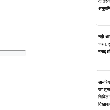
दो तस्क
अनुमानि
नहीं थम
जश्न, सु
मनाई ह
डायरिय
का शुभा
सिविल स
दिखाकर