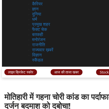
कैरियर
ज्ञान
दुनिया
धर्म
प्रमुख शहर
फैक्ट चेक
बतकही
मनोरंजन
राजनीति
राज्यवार ख़बरें
विज्ञान
स्कैंडल
लाइव क्रिकेट स्कोर
आज की ताजा खबर
Stock
मोतिहारी में गहना चोरी कांड का पर्दा
दर्जन बदमाश को दबोचा!