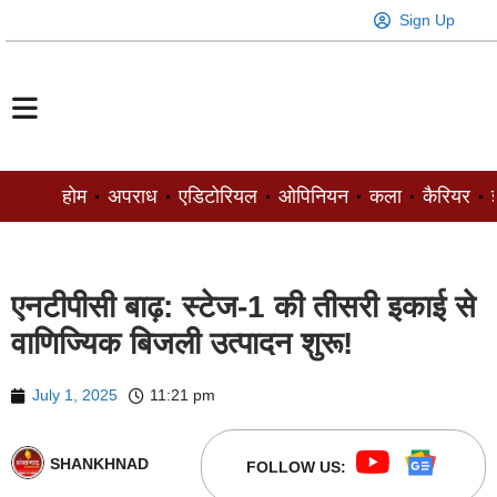
Sign Up
होम
अपराध
एडिटोरियल
ओपिनियन
कला
कैरियर
ज
एनटीपीसी बाढ़: स्टेज-1 की तीसरी इकाई से
वाणिज्यिक बिजली उत्पादन शुरू!
July 1, 2025
11:21 pm
SHANKHNAD
FOLLOW US: