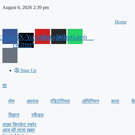
Skip
August 6, 2026 2:39 pm
to
content
Home
cebook
X-
Youtube
Instagram
Whatsapp
twitter
Sign Up
होम
अपराध
एडिटोरियल
ओपिनियन
कला
क
विज्ञान
स्कैंडल
लाइव क्रिकेट स्कोर
आज की ताजा खबर