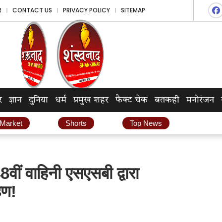
R
CONTACT US
PRIVACY POLICY
SITEMAP
र
ज्ञान
दुनिया
धर्म
प्रमुख शहर
फैक्ट चेक
बतकही
मनोरंजन
 Market
Shorts
Top News
ं वाहिनी एसएसबी द्वारा
हण!