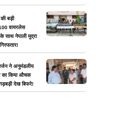
की बड़ी
ई,100 वायरलेस
 साथ नेपाली मुद्रा
 गिरफतार!
र्जन ने अनुमंडलीय
ल का किया औचक
,गड़बड़ी देख बिफरे!