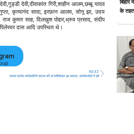
बिहार म
देवी,गुड्डी देवी,दीवाकांत गिरी,शाहीन आलम,छब्बू यादव
के तहत
ुप्ता, कृत्यानंद सादा, इरफ़ान आलम, सोनू झा, उदय
ाज कुमार साह, दिलख़ुश पोद्दार,ध्रुव प्रसाद, संदीप
 कपिलेस्वर दास आदि उपस्थित थे।
egram
oup
NEXT
भाजपा प्रदेश कार्यकारिणी सदस्य बनें डॉ शशिशेखर झा सम्राट ,कार्यकर्त्ताओं में हर्ष