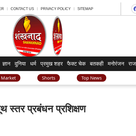
ER
CONTACT US
PRIVACY POLICY
SITEMAP
ज्ञान
दुनिया
धर्म
प्रमुख शहर
फैक्ट चेक
बतकही
मनोरंजन
राज
 Market
Shorts
Top News
ूथ स्तर प्रबंधन प्रशिक्षण