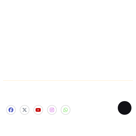
About Us
Disclaimer
Contact Us
Privacy Policy
Sitemap
Follow Us Now