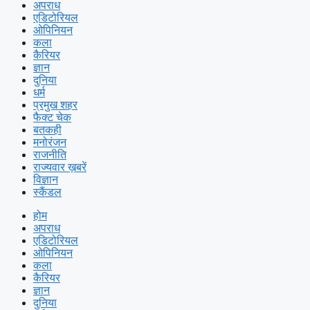
अपराध
एडिटोरियल
ओपिनियन
कला
कैरियर
ज्ञान
दुनिया
धर्म
प्रमुख शहर
फैक्ट चेक
बतकही
मनोरंजन
राजनीति
राज्यवार ख़बरें
विज्ञान
स्कैंडल
होम
अपराध
एडिटोरियल
ओपिनियन
कला
कैरियर
ज्ञान
दुनिया