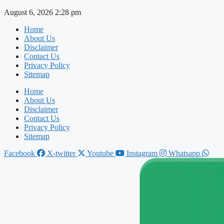
Skip
August 6, 2026 2:28 pm
to
Home
content
About Us
Disclaimer
Contact Us
Privacy Policy
Sitemap
Home
About Us
Disclaimer
Contact Us
Privacy Policy
Sitemap
Facebook
X-twitter
Youtube
Instagram
Whatsapp