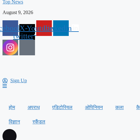
Top News
August 9, 2026
cebook
X-
Youtube
Linkedin
twitter
Sign Up
होम
अपराध
एडिटोरियल
ओपिनियन
कला
क
विज्ञान
स्कैंडल