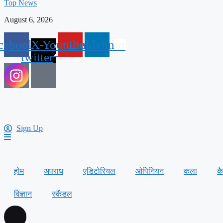
Top News
August 6, 2026
cebook
X-
Youtube
Linkedin
twitter
Sign Up
होम
अपराध
एडिटोरियल
ओपिनियन
कला
क
विज्ञान
स्कैंडल