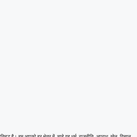
 है। हम आपको हर क्षेत्र में, चाहे वह धर्म, राजनीति, अपराध, खेल, विज्ञान,