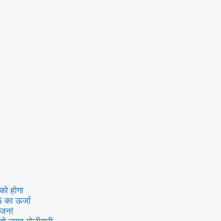
को होगा
ा ऊर्जा
ोजन!