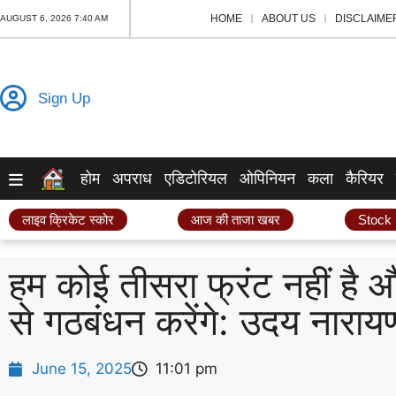
HOME
ABOUT US
DISCLAIME
AUGUST 6, 2026 7:40 AM
Sign Up
होम
अपराध
एडिटोरियल
ओपिनियन
कला
कैरियर
लाइव क्रिकेट स्कोर
आज की ताजा खबर
Stock
हम कोई तीसरा फ्रंट नहीं है औ
से गठबंधन करेंगे: उदय नारायण
June 15, 2025
11:01 pm