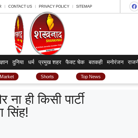
R
CONTACT US
PRIVACY POLICY
SITEMAP
ज्ञान
दुनिया
धर्म
प्रमुख शहर
फैक्ट चेक
बतकही
मनोरंजन
राजन
 Market
Shorts
Top News
र ना ही किसी पार्टी
 सिंह!