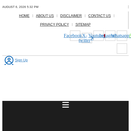
Skip
AUGUST 6, 2026 5:32 PM
to
content
HOME
ABOUT US
DISCLAIMER
CONTACT US
PRIVACY POLICY
SITEMAP
Facebook
X-
Youtube
Instagram
Whatsapp
twitter
Sign Up