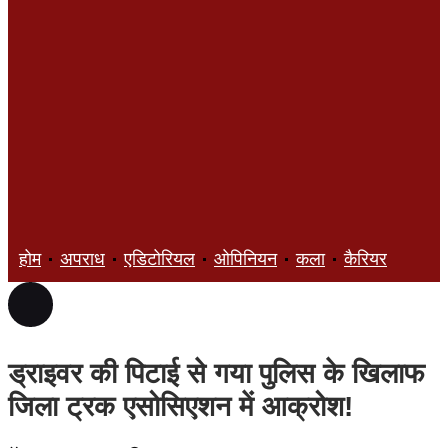
होम
अपराध
एडिटोरियल
ओपिनियन
कला
कैरियर
ज्ञान
ड्राइवर की पिटाई से गया पुलिस के खिलाफ
जिला ट्रक एसोसिएशन में आक्रोश!