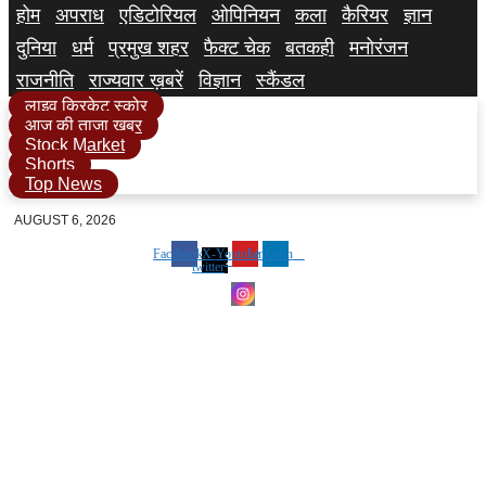
होम
अपराध
एडिटोरियल
ओपिनियन
कला
कैरियर
ज्ञान
दुनिया
धर्म
प्रमुख शहर
फैक्ट चेक
बतकही
मनोरंजन
राजनीति
राज्यवार ख़बरें
विज्ञान
स्कैंडल
लाइव क्रिकेट स्कोर
आज की ताजा खबर
Stock Market
Shorts
Top News
AUGUST 6, 2026
Facebook
X-
Youtube
Linkedin
twitter