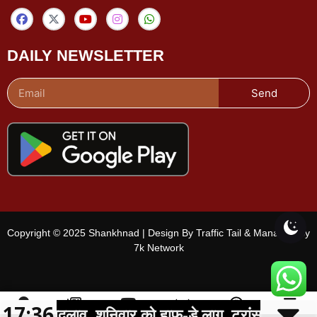
DAILY NEWSLETTER
Send
Copyright © 2025 Shankhnad | Design By Traffic Tail & Managed By
7k Network
17:36
में बड़े बदलाव, शनिवार को हाफ-डे लागू, ट्रांसफर की समस्या
शहर चुनें
ई-पेपर
वीडियो
चैनल
Menu