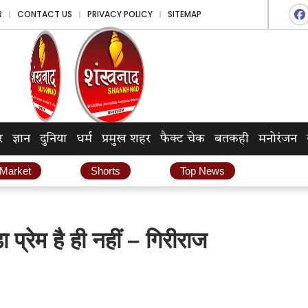
R
CONTACT US
PRIVACY POLICY
SITEMAP
र
ज्ञान
दुनिया
धर्म
प्रमुख शहर
फैक्ट चेक
बतकही
मनोरंजन
 Market
Shorts
Top News
 प्रेम है ही नहीं – गिरीराज