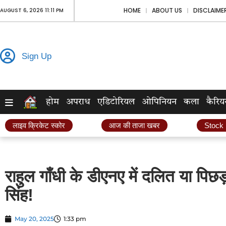
HOME
ABOUT US
DISCLAIME
AUGUST 6, 2026 11:11 PM
Sign Up
होम
अपराध
एडिटोरियल
ओपिनियन
कला
कैरिय
लाइव क्रिकेट स्कोर
आज की ताजा खबर
Stock
राहुल गाँधी के डीएनए में दलित या पिछड़ा
सिंह!
May 20, 2025
1:33 pm