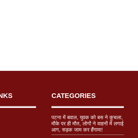
INKS
CATEGORIES
पटना में बवाल, युवक को बस ने कुचला,
मौके पर ही मौत, लोगों ने वाहनों में लगाई
आग, सड़क जाम कर हँगामा!