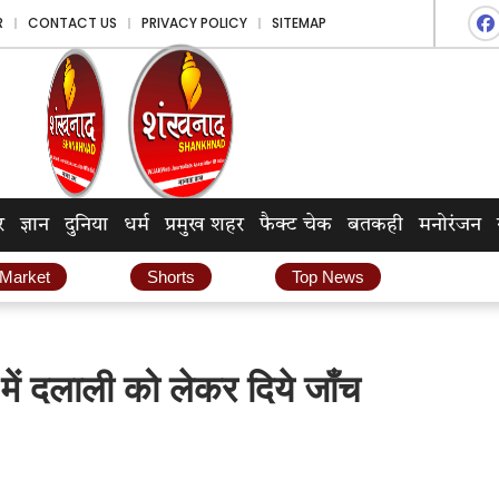
R
CONTACT US
PRIVACY POLICY
SITEMAP
र
ज्ञान
दुनिया
धर्म
प्रमुख शहर
फैक्ट चेक
बतकही
मनोरंजन
 Market
Shorts
Top News
में दलाली को लेकर दिये जाँच