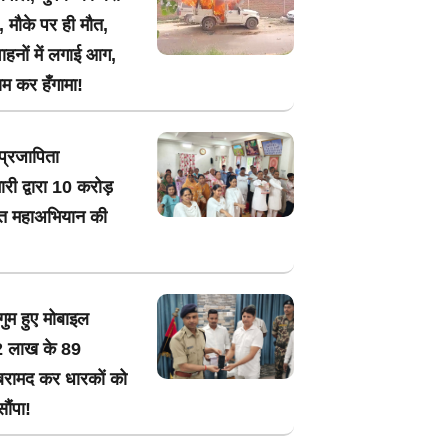
, मौके पर ही मौत,
वाहनों में लगाई आग,
 कर हँगामा!
प्रजापिता
मारी द्वारा 10 करोड़
्ति महाअभियान की
 गुम हुए मोबाइल
2 लाख के 89
बरामद कर धारकों को
सौंपा!