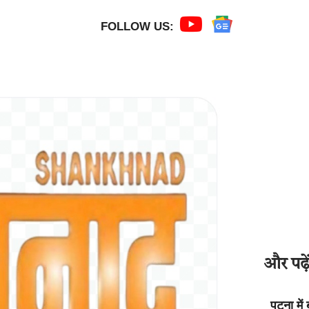
FOLLOW US:
और पढ़ें
पटना मे