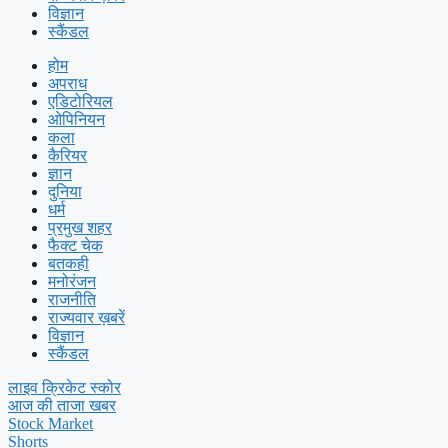
विज्ञान
स्कैंडल
होम
अपराध
एडिटोरियल
ओपिनियन
कला
कैरियर
ज्ञान
दुनिया
धर्म
प्रमुख शहर
फैक्ट चेक
बतकही
मनोरंजन
राजनीति
राज्यवार ख़बरें
विज्ञान
स्कैंडल
लाइव क्रिकेट स्कोर
आज की ताजा खबर
Stock Market
Shorts