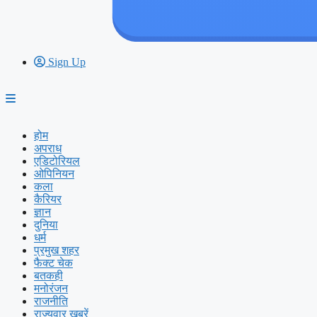
Sign Up
होम
अपराध
एडिटोरियल
ओपिनियन
कला
कैरियर
ज्ञान
दुनिया
धर्म
प्रमुख शहर
फैक्ट चेक
बतकही
मनोरंजन
राजनीति
राज्यवार ख़बरें