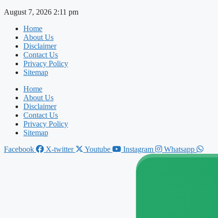
Skip
August 7, 2026 2:11 pm
to
Home
content
About Us
Disclaimer
Contact Us
Privacy Policy
Sitemap
Home
About Us
Disclaimer
Contact Us
Privacy Policy
Sitemap
Facebook
X-twitter
Youtube
Instagram
Whatsapp