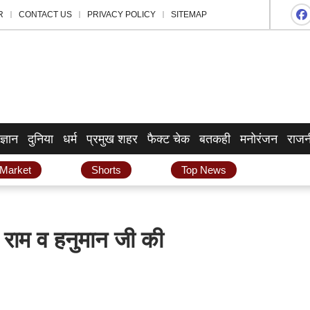
R
CONTACT US
PRIVACY POLICY
SITEMAP
ज्ञान
दुनिया
धर्म
प्रमुख शहर
फैक्ट चेक
बतकही
मनोरंजन
राजन
 Market
Shorts
Top News
 राम व हनुमान जी की