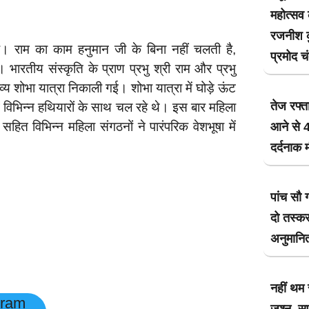
महोत्सव
रजनीश कु
 राम का काम हनुमान जी के बिना नहीं चलती है,
प्रमोद च
भारतीय संस्कृति के प्राण प्रभु श्री राम और प्रभु
 भव्य शोभा यात्रा निकाली गई। शोभा यात्रा में घोड़े ऊंट
तेज रफ्त
ें विभिन्न हथियारों के साथ चल रहे थे। इस बार महिला
हित विभिन्न महिला संगठनों ने पारंपरिक वेशभूषा में
आने से 4
दर्दनाक 
पांच सौ 
दो तस्कर
अनुमानित
नहीं थम 
gram