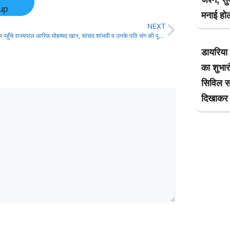
जश्न, सुप
up
मनाई हो
NEXT
महावीर मंदिर पहुँचे राज्यपाल आरिफ मोहम्मद खान, सांसद शांभवी व उनके पति संग की पूजा अर्चना!
डायरिया
का शुभार
सिविल सर
दिखाकर 