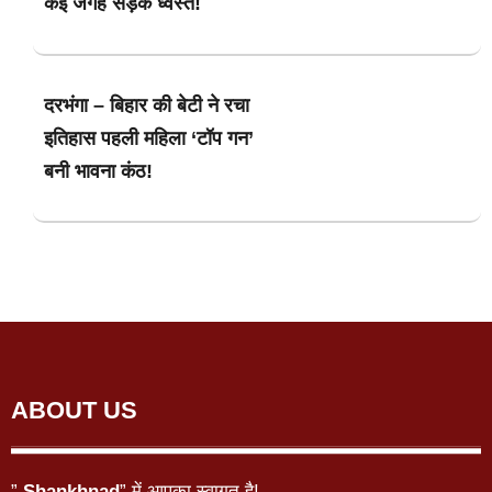
कई जगह सड़क ध्वस्त!
दरभंगा – बिहार की बेटी ने रचा
इतिहास पहली महिला ‘टॉप गन’
बनी भावना कंठ!
ABOUT US
”
Shankhnad
” में आपका स्वागत है!