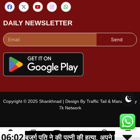
DAILY NEWSLETTER
Send
Copyright © 2025 Shankhnad | Design By Traffic Tail & Managed By
7k Network
06:02
्षीय बुजुर्ग पति ने की पत्नी की हत्या, अपने लिये की फाँसी क
शहर चुनें
ई-पेपर
वीडियो
चैनल
Menu
लाइव