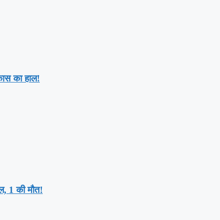
िकास का हाल!
यल, 1 की मौत!