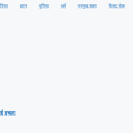
ैरियर
ज्ञान
दुनिया
धर्म
प्रमुख शहर
फैक्ट चेक
ई इच्छा!