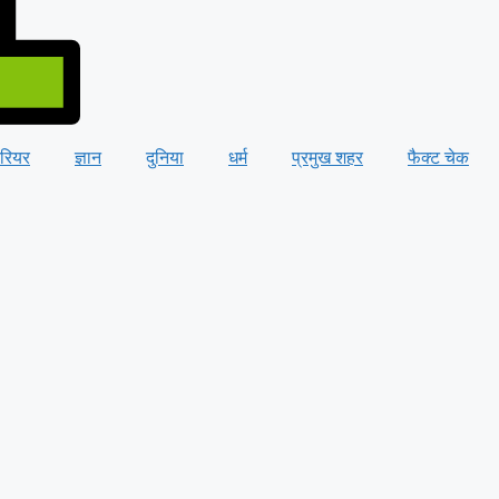
ैरियर
ज्ञान
दुनिया
धर्म
प्रमुख शहर
फैक्ट चेक