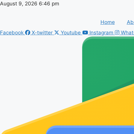
Skip
August 9, 2026 6:46 pm
to
content
Home
Ab
Facebook
X-twitter
Youtube
Instagram
What