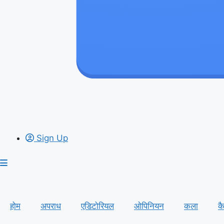
Sign Up
होम
अपराध
एडिटोरियल
ओपिनियन
कला
क