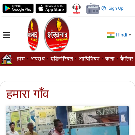
Sign Up
Hindi
▼
होम
अपराध
एडिटोरियल
ओपिनियन
कला
कैरियर
हमारा गाँव