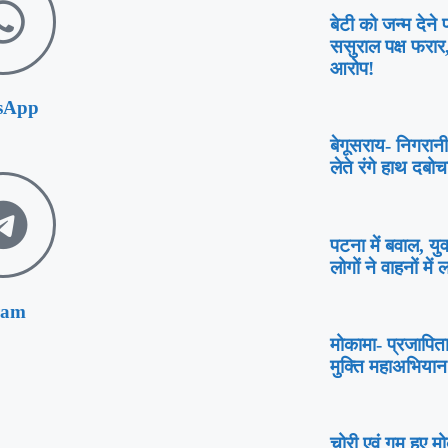
बेटी को जन्म देने
ससुराल पक्ष फरा
आरोप!
sApp
बेगूसराय- निगरानी
लेते रंगे हाथ दबोच
पटना में बवाल, य
लोगों ने वाहनों 
ram
मोकामा- प्रजापिता 
मुक्ति महाअभियान 
चोरी एवं गुम हुए