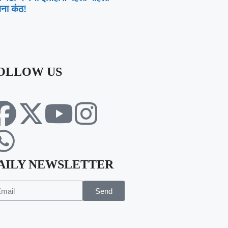
वना कंठ!
OLLOW US
AILY NEWSLETTER
Send