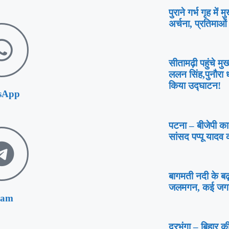
पुराने गर्भ गृह में 
अर्चना, प्रतिमाओं
सीतामढ़ी पहुंचे मुख
ललन सिंह,पुनौरा ध
किया उद्घाटन!
sApp
पटना – बीजेपी का
सांसद पप्पू याद
बागमती नदी के बढ़
जलमगन, कई जगह 
ram
दरभंगा – बिहार क