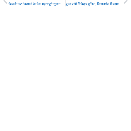
बिजली उपभोक्ताओं के लिए महत्वपूर्ण सूचना, 48 घंटे तक ऑनलाइन सेवाएं रहेंगी बाधित!
फुल फॉर्म में बिहार पुलिस, किशनगंज में बदमाशों से मुठभेड़, एक बदमाश को लगी, गोली,गिरफ्तार,दो पदाधिकारी जख़्मी!