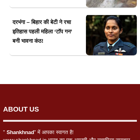
दरभंगा – बिहार की बेटी ने रचा
इतिहास पहली महिला ‘टॉप गन’
बनी भावना कंठ!
ABOUT US
”
Shankhnad
” में आपका स्वागत है!