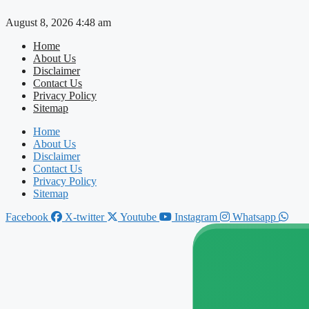
Skip
August 8, 2026 4:48 am
to
content
Home
About Us
Disclaimer
Contact Us
Privacy Policy
Sitemap
Home
About Us
Disclaimer
Contact Us
Privacy Policy
Sitemap
Facebook
X-twitter
Youtube
Instagram
Whatsapp