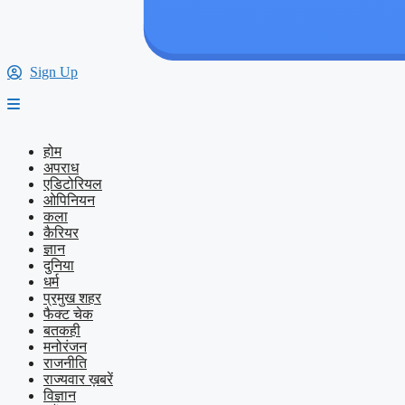
Sign Up
होम
अपराध
एडिटोरियल
ओपिनियन
कला
कैरियर
ज्ञान
दुनिया
धर्म
प्रमुख शहर
फैक्ट चेक
बतकही
मनोरंजन
राजनीति
राज्यवार ख़बरें
विज्ञान