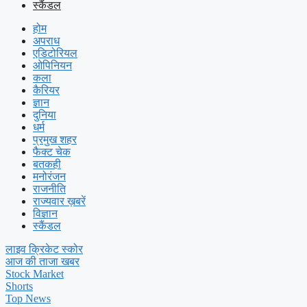
स्कैंडल
होम
अपराध
एडिटोरियल
ओपिनियन
कला
कैरियर
ज्ञान
दुनिया
धर्म
प्रमुख शहर
फैक्ट चेक
बतकही
मनोरंजन
राजनीति
राज्यवार ख़बरें
विज्ञान
स्कैंडल
लाइव क्रिकेट स्कोर
आज की ताजा खबर
Stock Market
Shorts
Top News