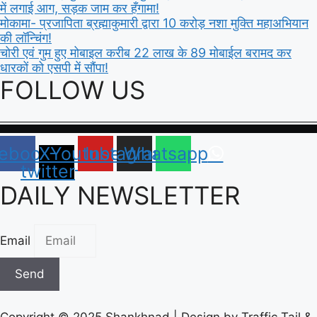
में लगाई आग, सड़क जाम कर हँगामा!
मोकामा- प्रजापिता ब्रह्माकुमारी द्वारा 10 करोड़ नशा मुक्ति महाअभियान
की लॉन्चिंग!
चोरी एवं गुम हुए मोबाइल करीब 22 लाख के 89 मोबाईल बरामद कर
धारकों को एसपी में सौंपा!
FOLLOW US
ebook
X-
Youtube
Instagram
Whatsapp
twitter
DAILY NEWSLETTER
Email
Send
Copyright © 2025 Shankhnad | Design by Traffic Tail &