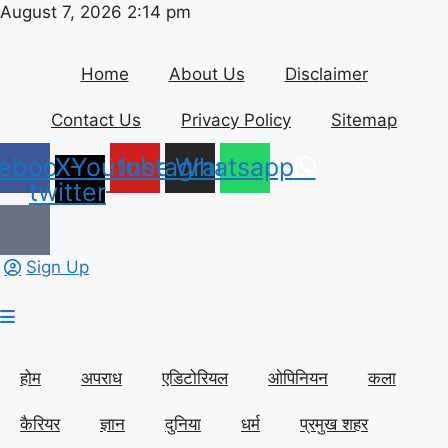
Skip
August 7, 2026 2:14 pm
to
content
Home
About Us
Disclaimer
Contact Us
Privacy Policy
Sitemap
ebook
X-
Youtube
Instagram
Whatsapp
twitter
Sign Up
होम
अपराध
एडिटोरियल
ओपिनियन
कला
कैरियर
ज्ञान
दुनिया
धर्म
प्रमुख शहर