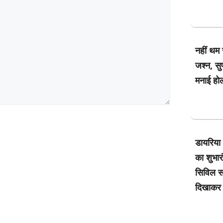
नहीं थम 
जश्न, सुप
मनाई होल
डायरिया
का शुभार
सिविल सर
दिखाकर 