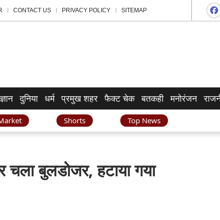
R
CONTACT US
PRIVACY POLICY
SITEMAP
ज्ञान
दुनिया
धर्म
प्रमुख शहर
फैक्ट चेक
बतकही
मनोरंजन
राजन
Market
Shorts
Top News
 पर चला बुलडोजर, हटाया गया