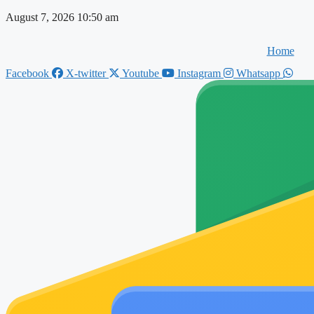
Skip
August 7, 2026 10:50 am
to
content
Home
Facebook
X-twitter
Youtube
Instagram
Whatsapp