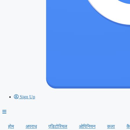
Sign Up
होम
अपराध
एडिटोरियल
ओपिनियन
कला
क