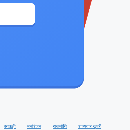
बतकही
मनोरंजन
राजनीति
राज्यवार ख़बरें